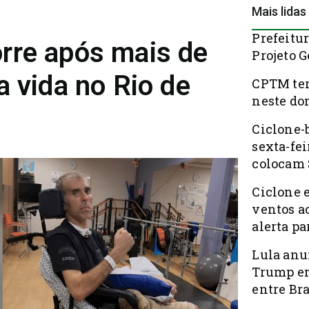
Mais lidas
Prefeitur
rre após mais de
Projeto 
a vida no Rio de
CPTM ter
neste do
Ciclone-
sexta-fei
colocam 
Ciclone 
ventos a
alerta pa
Lula anu
Trump em
entre Bra