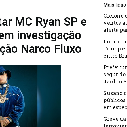
Mais lidas
Ciclone 
tar MC Ryan SP e
ventos a
alerta pa
em investigação
Lula anu
ação Narco Fluxo
Trump em
entre Bra
Prefeitur
segundo 
Jardim S
Suzano c
públicos
em espec
Greve da
ferroviá