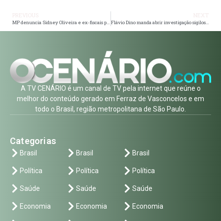
PREVIOUS
NEXT
MP denuncia Sidney Oliveira e ex-fiscais por suposto esquema bilionário de fraudes tributárias em São Paulo
Flávio Dino manda abrir investigação sigilosa sobre suposto uso de emendas em filme de Bolsonaro
A TV CENÁRIO é um canal de TV pela internet que reúne o
melhor do conteúdo gerado em Ferraz de Vasconcelos e em
todo o Brasil, região metropolitana de São Paulo.
Categorias
Brasil
Brasil
Brasil
Política
Política
Política
Saúde
Saúde
Saúde
Economia
Economia
Economia