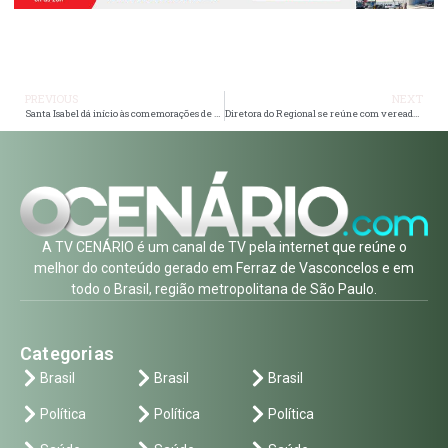
PREVIOUS
NEXT
Santa Isabel dá início às comemorações de 193 anos com grande cavalgada e escolha da Rainha do Rodeio
Diretora do Regional se reúne com vereadores para tirar dúvidas
A TV CENÁRIO é um canal de TV pela internet que reúne o
melhor do conteúdo gerado em Ferraz de Vasconcelos e em
todo o Brasil, região metropolitana de São Paulo.
Categorias
Brasil
Brasil
Brasil
Política
Política
Política