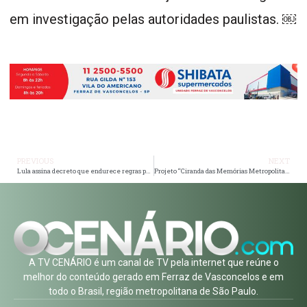
em investigação pelas autoridades paulistas. ￼
PREVIOUS
NEXT
Lula assina decreto que endurece regras para big techs e amplia punições por conteúdo criminoso
Projeto “Ciranda das Memórias Metropolitanas” promove acolhimento e fortalecimento de vínculos em Ferraz
A TV CENÁRIO é um canal de TV pela internet que reúne o
melhor do conteúdo gerado em Ferraz de Vasconcelos e em
todo o Brasil, região metropolitana de São Paulo.