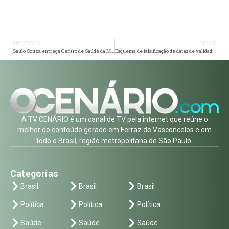
PREVIOUS
NEXT
Saulo Souza entrega Centro de Saúde da Mulher e revoluciona luta contra o câncer em Poá
Esquema de falsificação de datas de validade é desarticulado em Itaquaquecetuba
A TV CENÁRIO é um canal de TV pela internet que reúne o
melhor do conteúdo gerado em Ferraz de Vasconcelos e em
todo o Brasil, região metropolitana de São Paulo.
Categorias
Brasil
Brasil
Brasil
Política
Política
Política
Saúde
Saúde
Saúde